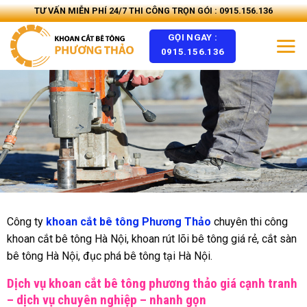
Skip
TƯ VẤN MIỄN PHÍ 24/7 THI CÔNG TRỌN GÓI : 0915.156.136
to
GỌI NGAY :
content
0915.156.136
Công ty
khoan cắt bê tông Phương Thảo
chuyên thi công
khoan cắt bê tông Hà Nội, khoan rút lõi bê tông giá rẻ, cắt sàn
bê tông Hà Nội, đục phá bê tông tại Hà Nội.
Dịch vụ khoan cắt bê tông phương thảo giá cạnh tranh
– dịch vụ chuyên nghiệp – nhanh gọn