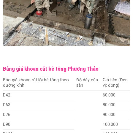
Bảng giá khoan cắt bê tông Phương Thảo
Báo giá khoan rút lõi bê tông theo
Độ dày của
Giá tiền (Đơn
đường kính
sàn
vị: đồng)
D42
60.000
D63
80.000
D76
90.000
D90
100.000