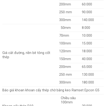
200mm
60.000
250 mm
90.000
300mm
140.000
50mm
8.000
70mm
10.000
100mm
15.000
120mm
18.000
Giá cắt đường, nền bê tông cốt
thép
150mm
40.000
200mm
65.000
250 mm
130.000
300mm
180.000
Báo giá khoan khoan cấy thép chờ bằng keo Ramset Epcon G5
Chiều sâu
100mm