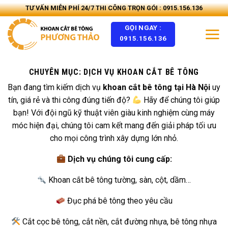
Skip
TƯ VẤN MIỄN PHÍ 24/7 THI CÔNG TRỌN GÓI : 0915.156.136
to
GỌI NGAY :
content
0915.156.136
CHUYÊN MỤC:
DỊCH VỤ KHOAN CẮT BÊ TÔNG
Bạn đang tìm kiếm dịch vụ
khoan cắt bê tông tại Hà Nội
uy
tín, giá rẻ và thi công đúng tiến độ?
Hãy để chúng tôi giúp
bạn! Với đội ngũ kỹ thuật viên giàu kinh nghiệm cùng máy
móc hiện đại, chúng tôi cam kết mang đến giải pháp tối ưu
cho mọi công trình xây dựng lớn nhỏ.
Dịch vụ chúng tôi cung cấp:
Khoan cắt bê tông tường, sàn, cột, dầm…
Đục phá bê tông theo yêu cầu
Cắt cọc bê tông, cắt nền, cắt đường nhựa, bê tông nhựa