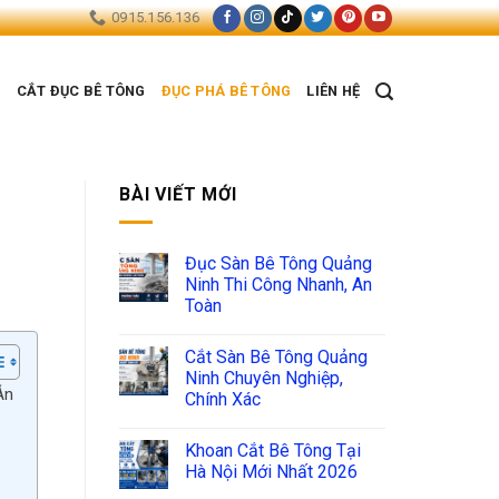
0915.156.136
G
CẮT ĐỤC BÊ TÔNG
ĐỤC PHÁ BÊ TÔNG
LIÊN HỆ
BÀI VIẾT MỚI
Đục Sàn Bê Tông Quảng
Ninh Thi Công Nhanh, An
Toàn
Cắt Sàn Bê Tông Quảng
Ninh Chuyên Nghiệp,
Án
Chính Xác
Khoan Cắt Bê Tông Tại
Hà Nội Mới Nhất 2026