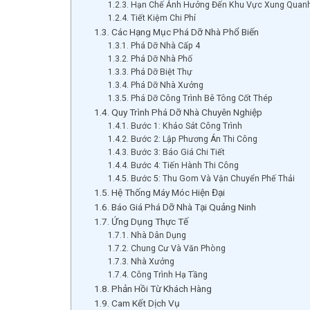
Hạn Chế Ảnh Hưởng Đến Khu Vực Xung Quan
Tiết Kiệm Chi Phí
Các Hạng Mục Phá Dỡ Nhà Phổ Biến
Phá Dỡ Nhà Cấp 4
Phá Dỡ Nhà Phố
Phá Dỡ Biệt Thự
Phá Dỡ Nhà Xưởng
Phá Dỡ Công Trình Bê Tông Cốt Thép
Quy Trình Phá Dỡ Nhà Chuyên Nghiệp
Bước 1: Khảo Sát Công Trình
Bước 2: Lập Phương Án Thi Công
Bước 3: Báo Giá Chi Tiết
Bước 4: Tiến Hành Thi Công
Bước 5: Thu Gom Và Vận Chuyển Phế Thải
Hệ Thống Máy Móc Hiện Đại
Báo Giá Phá Dỡ Nhà Tại Quảng Ninh
Ứng Dụng Thực Tế
Nhà Dân Dụng
Chung Cư Và Văn Phòng
Nhà Xưởng
Công Trình Hạ Tầng
Phản Hồi Từ Khách Hàng
Cam Kết Dịch Vụ