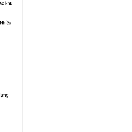
ác khu
 Nhiều
 dựng