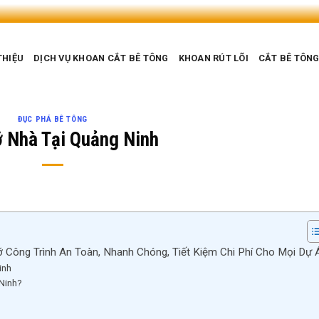
THIỆU
DỊCH VỤ KHOAN CẮT BÊ TÔNG
KHOAN RÚT LÕI
CẮT BÊ TÔN
ĐỤC PHÁ BÊ TÔNG
 Nhà Tại Quảng Ninh
 Công Trình An Toàn, Nhanh Chóng, Tiết Kiệm Chi Phí Cho Mọi Dự 
inh
Ninh?