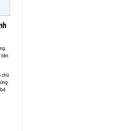
nh
ởng
 liền
à chủ
cùng
 bê