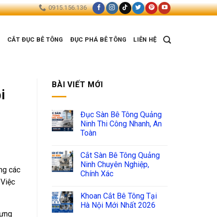
0915.156.136
G
CẮT ĐỤC BÊ TÔNG
ĐỤC PHÁ BÊ TÔNG
LIÊN HỆ
BÀI VIẾT MỚI
i
Đục Sàn Bê Tông Quảng
Ninh Thi Công Nhanh, An
Toàn
Cắt Sàn Bê Tông Quảng
Ninh Chuyên Nghiệp,
ông các
Chính Xác
 Việc
Khoan Cắt Bê Tông Tại
Hà Nội Mới Nhất 2026
dựng