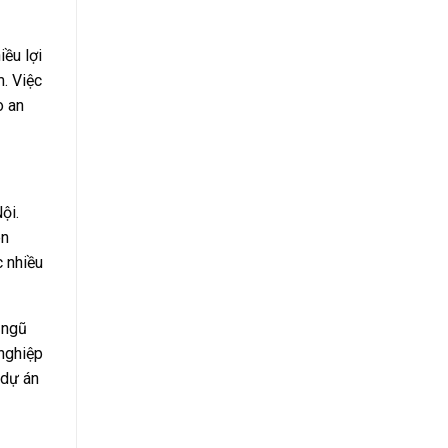
iều lợi
. Việc
o an
ội.
ên
c nhiều
 ngũ
nghiệp
 dự án