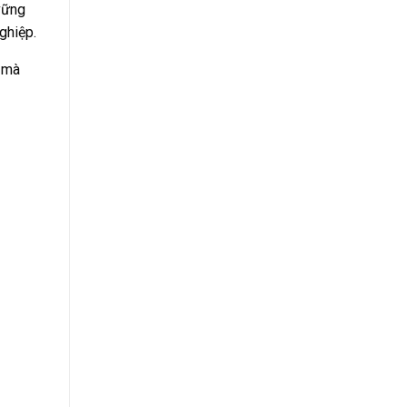
vững
ghiệp.
n mà