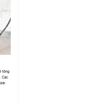
ê tông
. Các
hình