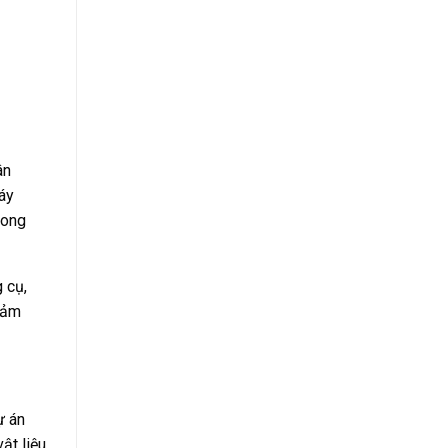
ân
áy
rong
 cụ,
 đảm
ự án
ật liệu