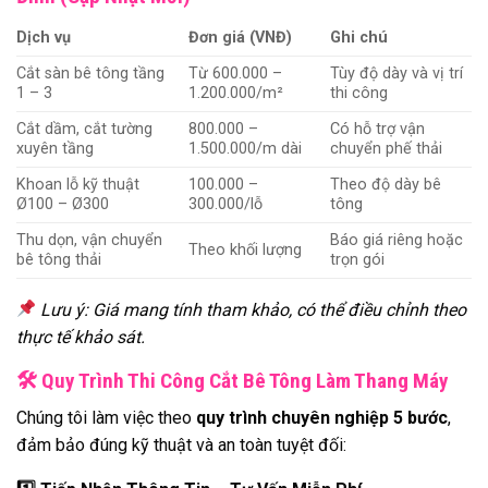
Dịch vụ
Đơn giá (VNĐ)
Ghi chú
Cắt sàn bê tông tầng
Từ 600.000 –
Tùy độ dày và vị trí
1 – 3
1.200.000/m²
thi công
Cắt dầm, cắt tường
800.000 –
Có hỗ trợ vận
xuyên tầng
1.500.000/m dài
chuyển phế thải
Khoan lỗ kỹ thuật
100.000 –
Theo độ dày bê
Ø100 – Ø300
300.000/lỗ
tông
Thu dọn, vận chuyển
Báo giá riêng hoặc
Theo khối lượng
bê tông thải
trọn gói
Lưu ý: Giá mang tính tham khảo, có thể điều chỉnh theo
thực tế khảo sát.
🛠
Quy Trình Thi Công Cắt Bê Tông Làm Thang Máy
Chúng tôi làm việc theo
quy trình chuyên nghiệp 5 bước
,
đảm bảo đúng kỹ thuật và an toàn tuyệt đối: