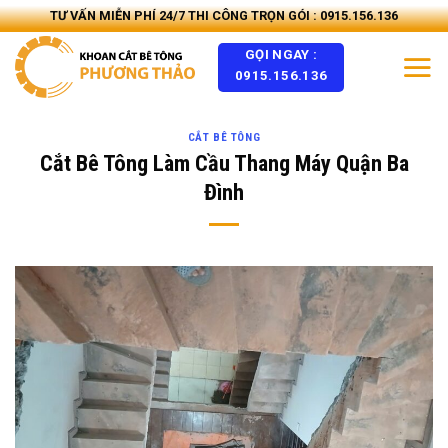
Skip
TƯ VẤN MIỄN PHÍ 24/7 THI CÔNG TRỌN GÓI : 0915.156.136
to
GỌI NGAY :
content
0915.156.136
CẮT BÊ TÔNG
Cắt Bê Tông Làm Cầu Thang Máy Quận Ba
Đình