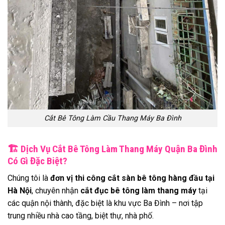
Cắt Bê Tông Làm Cầu Thang Máy Ba Đình
🏗
️ Dịch Vụ Cắt Bê Tông Làm Thang Máy Quận Ba Đình
Có Gì Đặc Biệt?
Chúng tôi là
đơn vị thi công cắt sàn bê tông hàng đầu tại
Hà Nội
, chuyên nhận
cắt đục bê tông làm thang máy
tại
các quận nội thành, đặc biệt là khu vực Ba Đình – nơi tập
trung nhiều nhà cao tầng, biệt thự, nhà phố.