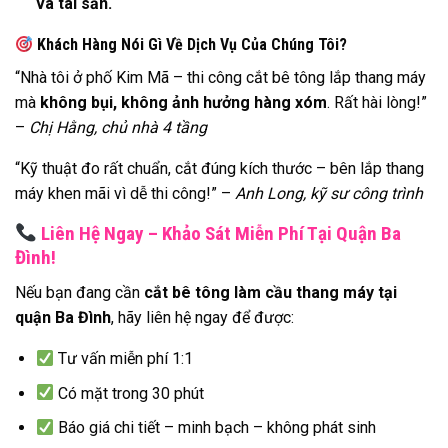
và tài sản.
Khách Hàng Nói Gì Về Dịch Vụ Của Chúng Tôi?
“Nhà tôi ở phố Kim Mã – thi công cắt bê tông lắp thang máy
mà
không bụi, không ảnh hưởng hàng xóm
. Rất hài lòng!”
–
Chị Hằng, chủ nhà 4 tầng
“Kỹ thuật đo rất chuẩn, cắt đúng kích thước – bên lắp thang
máy khen mãi vì dễ thi công!” –
Anh Long, kỹ sư công trình
Liên Hệ Ngay – Khảo Sát Miễn Phí Tại Quận Ba
Đình!
Nếu bạn đang cần
cắt bê tông làm cầu thang máy tại
quận Ba Đình
, hãy liên hệ ngay để được:
Tư vấn miễn phí 1:1
Có mặt trong 30 phút
Báo giá chi tiết – minh bạch – không phát sinh