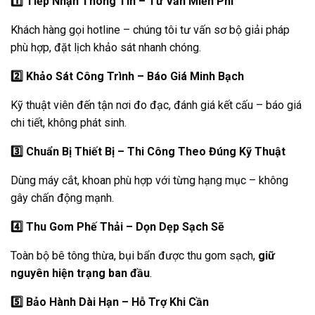
1️
Tiếp Nhận Thông Tin – Tư Vấn Miễn Phí
Khách hàng gọi hotline – chúng tôi tư vấn sơ bộ giải pháp
phù hợp, đặt lịch khảo sát nhanh chóng.
2️
Khảo Sát Công Trình – Báo Giá Minh Bạch
Kỹ thuật viên đến tận nơi đo đạc, đánh giá kết cấu – báo giá
chi tiết, không phát sinh.
3️
Chuẩn Bị Thiết Bị – Thi Công Theo Đúng Kỹ Thuật
Dùng máy cắt, khoan phù hợp với từng hạng mục – không
gây chấn động mạnh.
4️
Thu Gom Phế Thải – Dọn Dẹp Sạch Sẽ
Toàn bộ bê tông thừa, bụi bẩn được thu gom sạch,
giữ
nguyên hiện trạng ban đầu
.
5️
Bảo Hành Dài Hạn – Hỗ Trợ Khi Cần