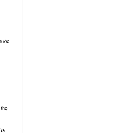
hước.
 thọ.
ửa.