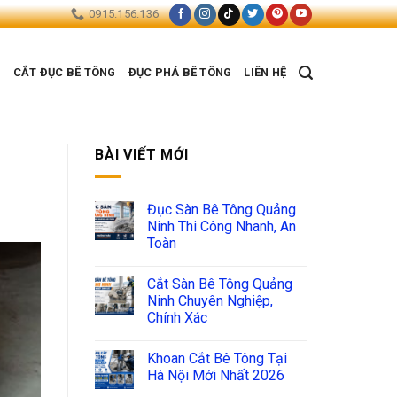
0915.156.136
G
CẮT ĐỤC BÊ TÔNG
ĐỤC PHÁ BÊ TÔNG
LIÊN HỆ
BÀI VIẾT MỚI
Đục Sàn Bê Tông Quảng
Ninh Thi Công Nhanh, An
Toàn
Cắt Sàn Bê Tông Quảng
Ninh Chuyên Nghiệp,
Chính Xác
Khoan Cắt Bê Tông Tại
Hà Nội Mới Nhất 2026