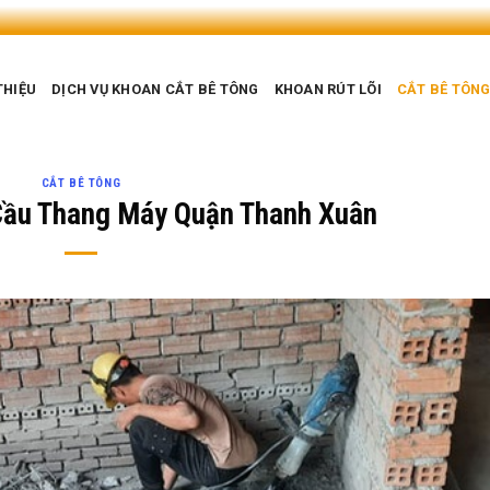
THIỆU
DỊCH VỤ KHOAN CẮT BÊ TÔNG
KHOAN RÚT LÕI
CẮT BÊ TÔN
CẮT BÊ TÔNG
Cầu Thang Máy Quận Thanh Xuân