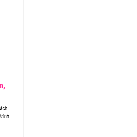
n,
hách
trình