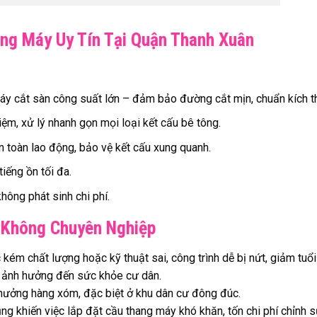
ng Máy Uy Tín Tại Quận Thanh Xuân
 máy cắt sàn công suất lớn – đảm bảo đường cắt mịn, chuẩn kích t
ệm, xử lý nhanh gọn mọi loại kết cấu bê tông.
an toàn lao động, bảo vệ kết cấu xung quanh.
iếng ồn tối đa.
hông phát sinh chi phí.
 Không Chuyên Nghiệp
ém chất lượng hoặc kỹ thuật sai, công trình dễ bị nứt, giảm tuổi
sẽ ảnh hưởng đến sức khỏe cư dân.
hưởng hàng xóm, đặc biệt ở khu dân cư đông đúc.
g khiến việc lắp đặt cầu thang máy khó khăn, tốn chi phí chỉnh s