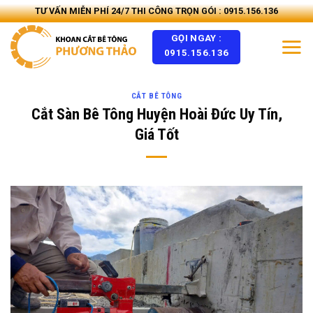
Skip
TƯ VẤN MIỄN PHÍ 24/7 THI CÔNG TRỌN GÓI : 0915.156.136
to
GỌI NGAY :
content
0915.156.136
CẮT BÊ TÔNG
Cắt Sàn Bê Tông Huyện Hoài Đức Uy Tín,
Giá Tốt