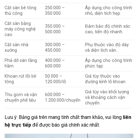
Cắt sàn bê tông
250.000 –
Áp dụng cho công trình
thủ công
350.000
nhỏ, diện tích hẹp.
Cắt sàn bằng
350.000 –
Đảm bảo độ chính xác
máy công nghệ
500.000
cao, tiến độ nhanh.
cao
Cắt sàn nhà
300.000 –
Phụ thuộc vào độ dày
xưởng
450.000
và diện tích sàn.
Phá dỡ sàn tầng
400.000 –
Áp dụng cho công trình
hầm
600.000
phức tạp.
Khoan rút lõi bê
50.000 –
Giá tùy thuộc vào
tông
120.000/lỗ
đường kính lỗ khoan.
Giá tùy vào khối lượng
Thu gom và vận
600.000 –
và khoảng cách vận
chuyển phế liệu
1.200.000/chuyến
chuyển.
Lưu ý: Bảng giá trên mang tính chất tham khảo, vui lòng
liên
hệ trực tiếp
để được báo giá chính xác nhất.