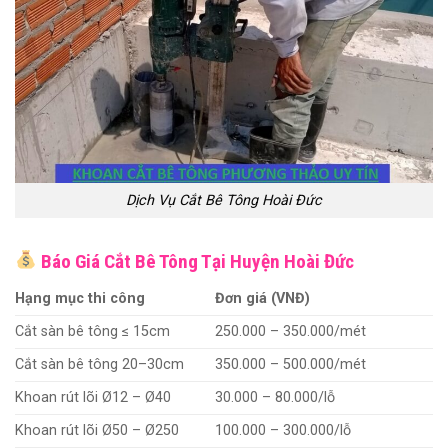
Dịch Vụ Cắt Bê Tông Hoài Đức
Báo Giá Cắt Bê Tông Tại Huyện Hoài Đức
Hạng mục thi công
Đơn giá (VNĐ)
Cắt sàn bê tông ≤ 15cm
250.000 – 350.000/mét
Cắt sàn bê tông 20–30cm
350.000 – 500.000/mét
Khoan rút lõi Ø12 – Ø40
30.000 – 80.000/lỗ
Khoan rút lõi Ø50 – Ø250
100.000 – 300.000/lỗ