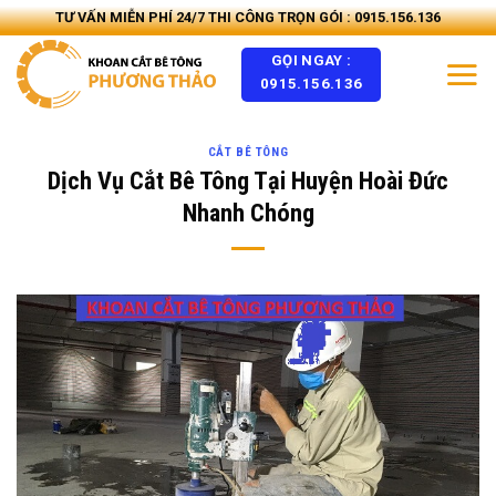
Skip
TƯ VẤN MIỄN PHÍ 24/7 THI CÔNG TRỌN GÓI : 0915.156.136
to
GỌI NGAY :
content
0915.156.136
CẮT BÊ TÔNG
Dịch Vụ Cắt Bê Tông Tại Huyện Hoài Đức
Nhanh Chóng