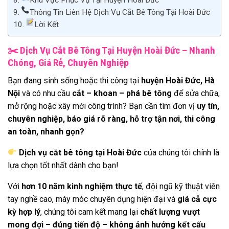
Khu Vực Phục Vụ Tại Huyện Hoài Đức
Thông Tin Liên Hệ Dịch Vụ Cắt Bê Tông Tại Hoài Đức
Lời Kết
✂
️ Dịch Vụ Cắt Bê Tông Tại Huyện Hoài Đức – Nhanh
Chóng, Giá Rẻ, Chuyên Nghiệp
Bạn đang sinh sống hoặc thi công tại
huyện Hoài Đức, Hà
Nội
và có nhu cầu
cắt – khoan – phá bê tông
để sửa chữa,
mở rộng hoặc xây mới công trình? Bạn cần tìm đơn vị
uy tín,
chuyên nghiệp, báo giá rõ ràng, hỗ trợ tận nơi, thi công
an toàn, nhanh gọn?
Dịch vụ cắt bê tông tại Hoài Đức
của chúng tôi chính là
lựa chọn tốt nhất dành cho bạn!
Với
hơn 10 năm kinh nghiệm thực tế
, đội ngũ kỹ thuật viên
tay nghề cao, máy móc chuyên dụng hiện đại và
giá cả cực
kỳ hợp lý
, chúng tôi cam kết mang lại
chất lượng vượt
mong đợi – đúng tiến độ – không ảnh hưởng kết cấu