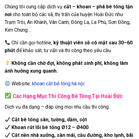
Chúng tôi cung cấp dịch vụ
cắt – khoan – phá bê tông tận
nơi
cho toàn bộ các xã, thị trấn của huyện Hoài Đức như
Trạm Trôi, An Khánh, Vân Canh, Đông La, La Phù, Sơn Đồng,
Kim Chung…
Chỉ cần gọi hotline,
kỹ thuật viên sẽ có mặt sau 30–60
phút
để khảo sát, tư vấn và thi công theo yêu cầu.
Không cần chờ đợi, không phát sinh phí, không làm
ảnh hưởng xung quanh.
Website:
khoan cắt bê tông hà nội
Các Hạng Mục Thi Công Bê Tông Tại Hoài Đức
Dịch vụ đa dạng – đáp ứng mọi nhu cầu thi công:
Cắt bê tông sàn, tường, dầm, cột
Khoan rút lõi bê tông Ø12 – Ø400
Cắt nền nhà xưởng, sàn mái, cầu đường, kho lạnh, bãi