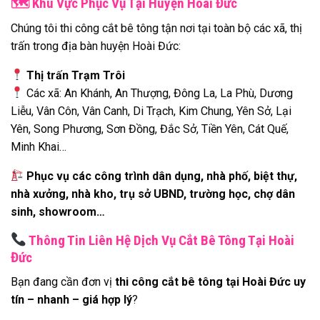
🗺
️ Khu Vực Phục Vụ Tại Huyện Hoài Đức
Chúng tôi thi công cắt bê tông tận nơi tại toàn bộ các xã, thị
trấn trong địa bàn huyện Hoài Đức:
Thị trấn Trạm Trôi
Các xã: An Khánh, An Thượng, Đông La, La Phù, Dương
Liễu, Vân Côn, Vân Canh, Di Trạch, Kim Chung, Yên Sở, Lại
Yên, Song Phương, Sơn Đồng, Đắc Sở, Tiền Yên, Cát Quế,
Minh Khai…
Phục vụ các công trình dân dụng, nhà phố, biệt thự,
nhà xưởng, nhà kho, trụ sở UBND, trường học, chợ dân
sinh, showroom…
Thông Tin Liên Hệ Dịch Vụ Cắt Bê Tông Tại Hoài
Đức
Bạn đang cần đơn vị
thi công cắt bê tông tại Hoài Đức uy
tín – nhanh – giá hợp lý
?