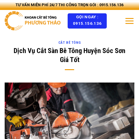
Skip
TƯ VẤN MIỄN PHÍ 24/7 THI CÔNG TRỌN GÓI : 0915.156.136
to
GỌI NGAY :
content
0915.156.136
CẮT BÊ TÔNG
Dịch Vụ Cắt Sàn Bê Tông Huyện Sóc Sơn
Giá Tốt