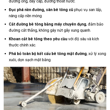
đường ống, dây cáp, đường thoát nước.
Đục phá nền đường, sân bê tông cũ
phục vụ san lấp,
nâng cấp nền móng.
Cắt đường bê tông bằng máy chuyên dụng
, đảm bảo
đường cắt thẳng, không gây nứt gãy xung quanh.
Khoan cắt bê tông theo yêu cầu
với độ sâu và kích
thước chính xác.
Phá bỏ toàn bộ kết cấu bê tông mặt đường
, xử lý xong
xuôi, dọn sạch mặt bằng.