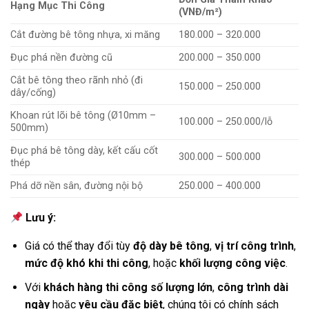
Hạng Mục Thi Công
(VNĐ/m²)
Cắt đường bê tông nhựa, xi măng
180.000 – 320.000
Đục phá nền đường cũ
200.000 – 350.000
Cắt bê tông theo rãnh nhỏ (đi
150.000 – 250.000
dây/cống)
Khoan rút lõi bê tông (Ø10mm –
100.000 – 250.000/lỗ
500mm)
Đục phá bê tông dày, kết cấu cốt
300.000 – 500.000
thép
Phá dỡ nền sân, đường nội bộ
250.000 – 400.000
Lưu ý:
Giá có thể thay đổi tùy
độ dày bê tông
,
vị trí công trình
,
mức độ khó khi thi công
, hoặc
khối lượng công việc
.
Với
khách hàng thi công số lượng lớn
,
công trình dài
ngày
hoặc
yêu cầu đặc biệt
, chúng tôi có chính sách