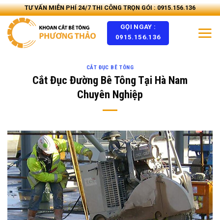
Skip
TƯ VẤN MIỄN PHÍ 24/7 THI CÔNG TRỌN GÓI : 0915.156.136
to
GỌI NGAY :
content
0915.156.136
CẮT ĐỤC BÊ TÔNG
Cắt Đục Đường Bê Tông Tại Hà Nam
Chuyên Nghiệp