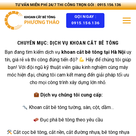
Skip
TƯ VẤN MIỄN PHÍ 24/7 THI CÔNG TRỌN GÓI : 0915.156.136
to
GỌI NGAY :
content
0915.156.136
CHUYÊN MỤC:
DỊCH VỤ KHOAN CẮT BÊ TÔNG
Bạn đang tìm kiếm dịch vụ
khoan cắt bê tông tại Hà Nội
uy
tín, giá rẻ và thi công đúng tiến độ?
Hãy để chúng tôi giúp
bạn! Với đội ngũ kỹ thuật viên giàu kinh nghiệm cùng máy
móc hiện đại, chúng tôi cam kết mang đến giải pháp tối ưu
cho mọi công trình xây dựng lớn nhỏ.
Dịch vụ chúng tôi cung cấp:
Khoan cắt bê tông tường, sàn, cột, dầm…
Đục phá bê tông theo yêu cầu
Cắt cọc bê tông, cắt nền, cắt đường nhựa, bê tông nhựa