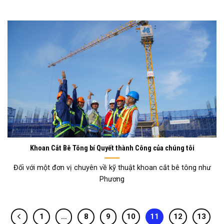
Khoan Cắt Bê Tông bí Quyết thành Công của chúng tôi
Đối với một đơn vị chuyên về kỹ thuật khoan cắt bê tông như
Phương
1
…
8
9
10
11
12
13