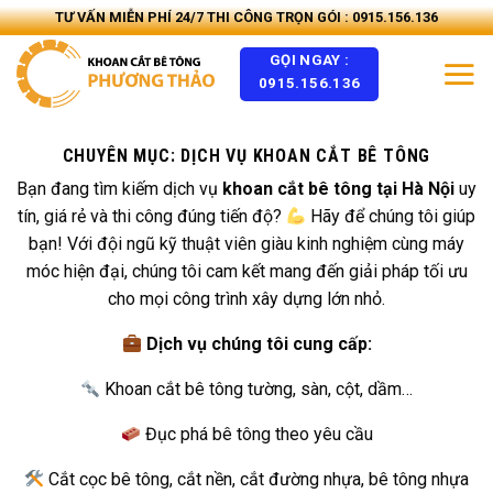
Skip
TƯ VẤN MIỄN PHÍ 24/7 THI CÔNG TRỌN GÓI : 0915.156.136
to
GỌI NGAY :
content
0915.156.136
CHUYÊN MỤC:
DỊCH VỤ KHOAN CẮT BÊ TÔNG
Bạn đang tìm kiếm dịch vụ
khoan cắt bê tông tại Hà Nội
uy
tín, giá rẻ và thi công đúng tiến độ?
Hãy để chúng tôi giúp
bạn! Với đội ngũ kỹ thuật viên giàu kinh nghiệm cùng máy
móc hiện đại, chúng tôi cam kết mang đến giải pháp tối ưu
cho mọi công trình xây dựng lớn nhỏ.
Dịch vụ chúng tôi cung cấp:
Khoan cắt bê tông tường, sàn, cột, dầm…
Đục phá bê tông theo yêu cầu
Cắt cọc bê tông, cắt nền, cắt đường nhựa, bê tông nhựa