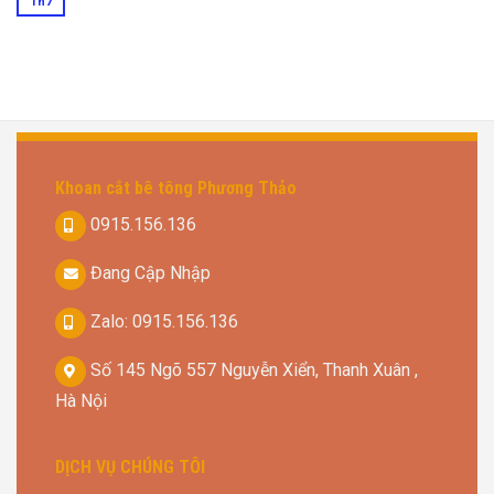
Th7
Khoan cắt bê tông Phương Thảo
0915.156.136
Đang Cập Nhập
Zalo: 0915.156.136
Số 145 Ngõ 557 Nguyễn Xiển, Thanh Xuân ,
Hà Nội
DỊCH VỤ CHÚNG TÔI