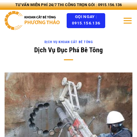
Skip
TƯ VẤN MIỄN PHÍ 24/7 THI CÔNG TRỌN GÓI : 0915.156.136
to
GỌI NGAY :
content
0915.156.136
DỊCH VỤ KHOAN CẮT BÊ TÔNG
Dịch Vụ Đục Phá Bê Tông