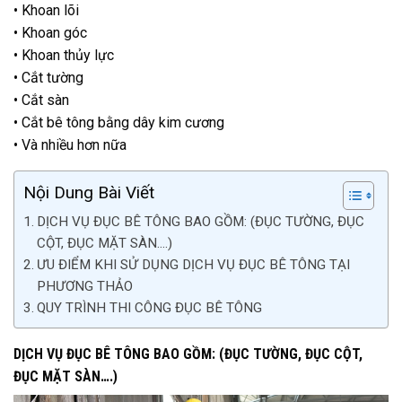
• Khoan lõi
• Khoan góc
• Khoan thủy lực
• Cắt tường
• Cắt sàn
• Cắt bê tông bằng dây kim cương
• Và nhiều hơn nữa
Nội Dung Bài Viết
DỊCH VỤ ĐỤC BÊ TÔNG BAO GỒM: (ĐỤC TƯỜNG, ĐỤC
CỘT, ĐỤC MẶT SÀN….)
ƯU ĐIỂM KHI SỬ DỤNG DỊCH VỤ ĐỤC BÊ TÔNG TẠI
PHƯƠNG THẢO
QUY TRÌNH THI CÔNG ĐỤC BÊ TÔNG
DỊCH VỤ ĐỤC BÊ TÔNG BAO GỒM:
(ĐỤC TƯỜNG, ĐỤC CỘT,
ĐỤC MẶT SÀN….)