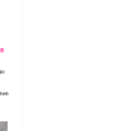
àn
oặc
chính