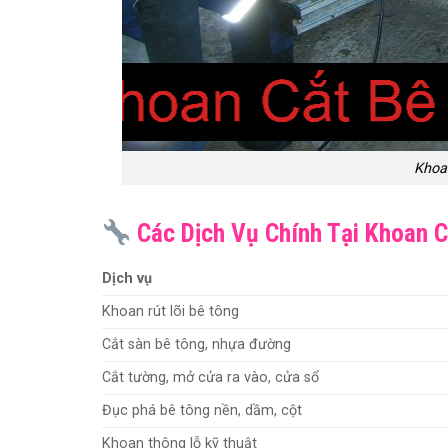
Khoa
Các Dịch Vụ Chính Tại Khoan C
Dịch vụ
Khoan rút lõi bê tông
Cắt sàn bê tông, nhựa đường
Cắt tường, mở cửa ra vào, cửa sổ
Đục phá bê tông nền, dầm, cột
Khoan thông lỗ kỹ thuật