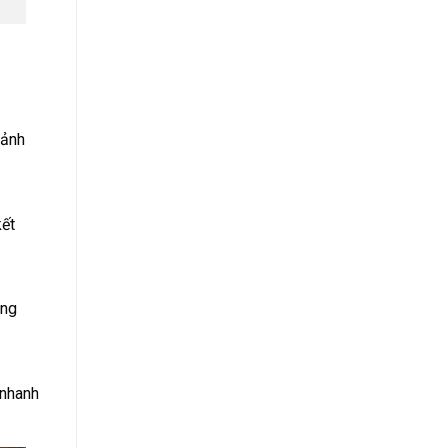
 ảnh
kết
ông
 nhanh