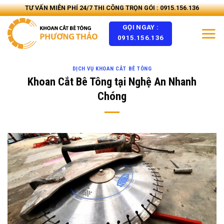
Skip
TƯ VẤN MIỄN PHÍ 24/7 THI CÔNG TRỌN GÓI : 0915.156.136
to
GỌI NGAY :
content
0915.156.136
DỊCH VỤ KHOAN CẮT BÊ TÔNG
Khoan Cắt Bê Tông tại Nghệ An Nhanh
Chóng