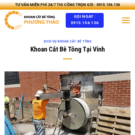
Skip
TƯ VẤN MIỄN PHÍ 24/7 THI CÔNG TRỌN GÓI : 0915.156.136
to
GỌI NGAY :
content
0915.156.136
DỊCH VỤ KHOAN CẮT BÊ TÔNG
Khoan Cắt Bê Tông Tại Vinh