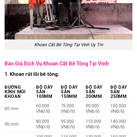
Khoan Cắt Bê Tông Tại Vinh Uy Tín
Báo Giá Dịch Vụ Khoan Cắt Bê Tông Tại Vinh
1. Khoan rút lõi bê tông:
ĐƯỜNG
ĐỘ DÀY
ĐỘ DÀY
ĐỘ DÀY
ĐỘ DÀY
KÍNH MŨI
SÀN
SÀN
SÀN
SÀN
KHOAN
100MM
150MM
200MM
250MM
60.000
75.000
90.000
100.000
60 mm
VNĐ/lỗ
VNĐ/lỗ
VNĐ/lỗ
VNĐ/lỗ
80.000
95.000
110.000
140.000
90 mm
VNĐ/lỗ
VNĐ/lỗ
VNĐ/lỗ
VNĐ/lỗ