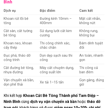
Bình
Dịch vụ
Đặc điểm
Cam kết
Khoan rút lõi bê
Đường kính 10mm –
Mặt cắt nhẵn,
tông
400mm
không nứt
Cắt sàn, cắt tường
Sử dụng lưỡi cắt kim
Không rung,
bê tông
cương
không bụi
Khoan neo, khoan
Thi công chính xác,
Bám dính tuyệt
cấy thép
chắc chắn
đối
Đục phá, tháo dỡ
Dọn dẹp sạch sau thi
An toàn, nhanh
công trình
công
gọn
Cắt đường bê tông,
Máy cắt chuyên dụng,
Thi công cả
nhựa đường
công suất lớn
ban đêm
Vận chuyển xà bần,
Gọn gàng, đúng
Xe tải 1–15 tấn
dọn phế thải
giờ
Khi kết hợp
Khoan Cắt Bê Tông Thành phố Tam Điệp –
Ninh Bình
cùng
dịch vụ vận chuyển xà bần
hoặc
tháo dỡ
trọn gói
, khách hàng sẽ được
giảm ngay 10–20% chi phí