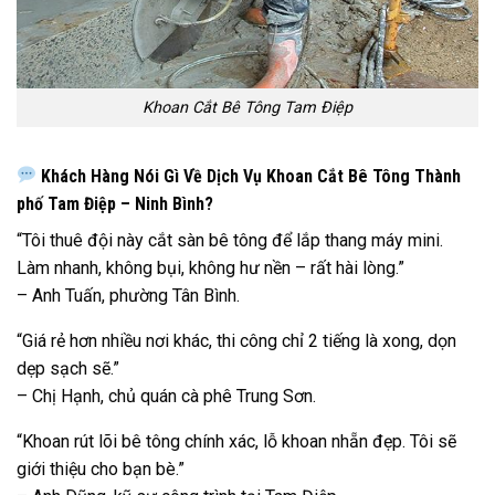
Khoan Cắt Bê Tông Tam Điệp
Khách Hàng Nói Gì Về Dịch Vụ Khoan Cắt Bê Tông Thành
phố Tam Điệp – Ninh Bình?
“Tôi thuê đội này cắt sàn bê tông để lắp thang máy mini.
Làm nhanh, không bụi, không hư nền – rất hài lòng.”
– Anh Tuấn, phường Tân Bình.
“Giá rẻ hơn nhiều nơi khác, thi công chỉ 2 tiếng là xong, dọn
dẹp sạch sẽ.”
– Chị Hạnh, chủ quán cà phê Trung Sơn.
“Khoan rút lõi bê tông chính xác, lỗ khoan nhẵn đẹp. Tôi sẽ
giới thiệu cho bạn bè.”