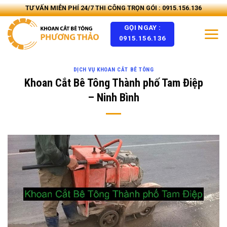
Skip
TƯ VẤN MIỄN PHÍ 24/7 THI CÔNG TRỌN GÓI : 0915.156.136
to
GỌI NGAY :
content
0915.156.136
DỊCH VỤ KHOAN CẮT BÊ TÔNG
Khoan Cắt Bê Tông Thành phố Tam Điệp
– Ninh Bình