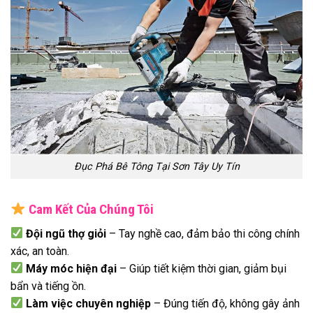
Đục Phá Bê Tông Tại Sơn Tây Uy Tín
Cam Kết Của Chúng Tôi
Đội ngũ thợ giỏi
– Tay nghề cao, đảm bảo thi công chính
xác, an toàn.
Máy móc hiện đại
– Giúp tiết kiệm thời gian, giảm bụi
bẩn và tiếng ồn.
Làm việc chuyên nghiệp
– Đúng tiến độ, không gây ảnh