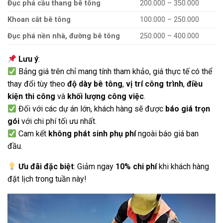
Đục phá cầu thang bê tông
200.000 – 350.000
Khoan cắt bê tông
100.000 – 250.000
Đục phá nền nhà, đường bê tông
250.000 – 400.000
Lưu ý
:
Bảng giá trên chỉ mang tính tham khảo, giá thực tế có thể
thay đổi tùy theo
độ dày bê tông
,
vị trí công trình
,
điều
kiện thi công
và
khối lượng công việc
.
Đối với các dự án lớn, khách hàng sẽ được
báo giá trọn
gói
với chi phí tối ưu nhất.
Cam kết
không phát sinh phụ phí
ngoài báo giá ban
đầu.
Ưu đãi đặc biệt
: Giảm ngay
10% chi phí
khi khách hàng
đặt lịch trong tuần này!