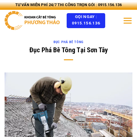
Skip
TƯ VẤN MIỄN PHÍ 24/7 THI CÔNG TRỌN GÓI : 0915.156.136
to
GỌI NGAY :
content
0915.156.136
ĐỤC PHÁ BÊ TÔNG
Đục Phá Bê Tông Tại Sơn Tây