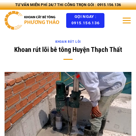
Skip
TƯ VẤN MIỄN PHÍ 24/7 THI CÔNG TRỌN GÓI : 0915.156.136
to
GỌI NGAY :
content
0915.156.136
KHOAN RÚT LÕI
Khoan rút lõi bê tông Huyện Thạch Thất