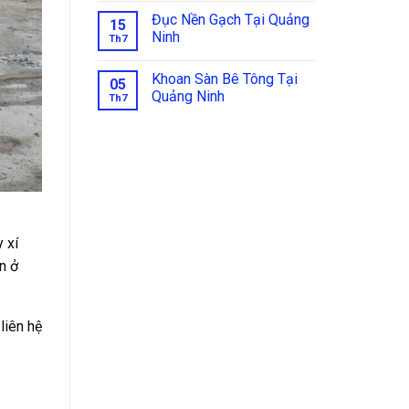
Đục Nền Gạch Tại Quảng
15
Ninh
Th7
Khoan Sàn Bê Tông Tại
05
Quảng Ninh
Th7
 xí
n ở
 liên hệ