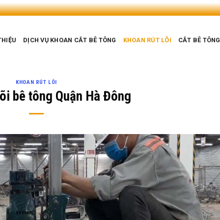
THIỆU
DỊCH VỤ KHOAN CẮT BÊ TÔNG
KHOAN RÚT LÕI
CẮT BÊ TÔN
KHOAN RÚT LÕI
lõi bê tông Quận Hà Đông