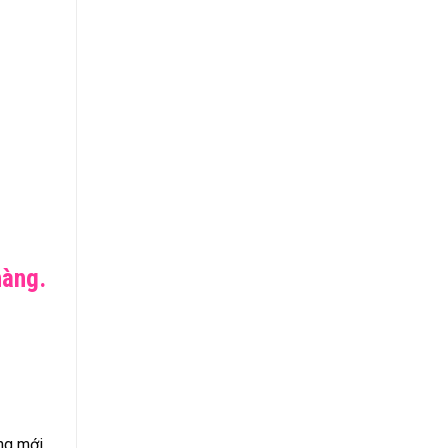
hàng.
ng mới