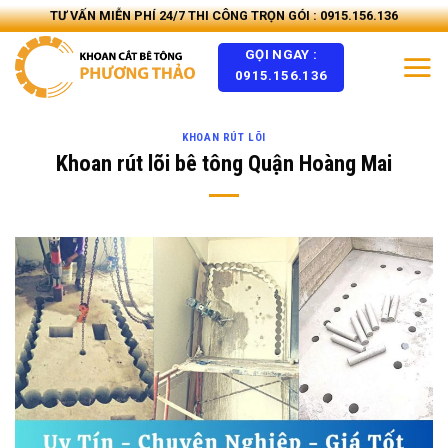
Skip
TƯ VẤN MIỄN PHÍ 24/7 THI CÔNG TRỌN GÓI : 0915.156.136
to
GỌI NGAY :
content
0915.156.136
KHOAN RÚT LÕI
Khoan rút lõi bê tông Quận Hoàng Mai